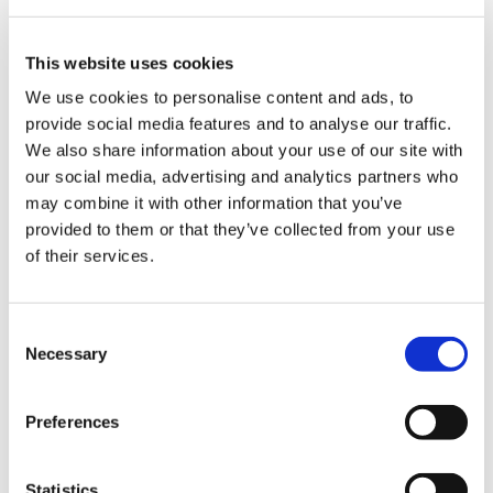
お届け開始日：
2026年10月発売予定
This website uses cookies
ねんどろいど 白野威
We use cookies to personalise content and ads, to
provide social media features and to analyse our traffic.
We also share information about your use of our site with
our social media, advertising and analytics partners who
may combine it with other information that you’ve
7,000円
(税込)
provided to them or that they’ve collected from your use
在庫：△ |350ポイント
of their services.
お届け開始日：
2026年10月発売予定
Consent
ねんどろいど 白野威 DX Ver.
Necessary
Selection
Preferences
Statistics
8,800円
(税込)