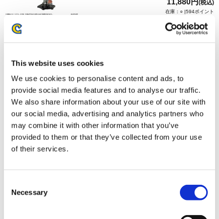
11,880円
(税込)
在庫：○ |594ポイント
お届け開始日：
2026/02/19 ～
カプコンフィギュアビルダー クリエイターズモデル 火竜
This website uses cookies
リオレウス Ver.2.0 & 雌火竜 リオレイア Ver.2.0 イーカプコ
ンセット
We use cookies to personalise content and ads, to
provide social media features and to analyse our traffic.
We also share information about your use of our site with
our social media, advertising and analytics partners who
may combine it with other information that you’ve
provided to them or that they’ve collected from your use
44,000円
(税込)
of their services.
在庫：○ |2200ポイント
お届け開始日：
2026/01/29 ～
Consent
Necessary
Selection
カプコンフィギュアビルダー クリエイターズモデル 火竜
リオレウス Ver.2.0