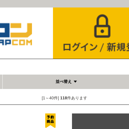
並べ替え
[1～40件]
118
件あります