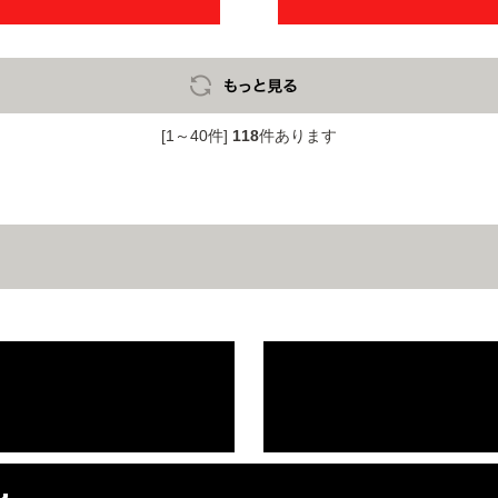
[1～40件]
118
件あります
。