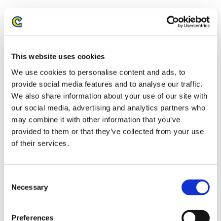
This website uses cookies
We use cookies to personalise content and ads, to
provide social media features and to analyse our traffic.
We also share information about your use of our site with
our social media, advertising and analytics partners who
may combine it with other information that you’ve
52TOYS FigLite ストリートファ
52TOYS FigLite ストリートファ
provided to them or that they’ve collected from your use
イター6 リュウ
イター6 春麗
of their services.
7,700円
8,250円
(税込)
(税込)
Consent
Necessary
Selection
Preferences