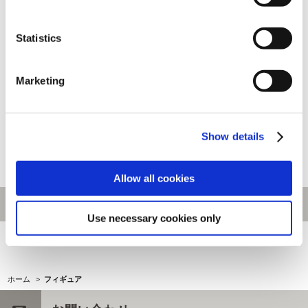
Statistics
CAPCOM FIGURE BUILDER
CAPCOM FIGURE BUILDER
Marketing
CUBE MONSTER HUNTER 4体
CUBE MONSTER HUNTER 4体
セットボックス（ゴア・マガラ/
セットボックス（リオレウス/ジ
奇しき赫耀のバルファルク/マガ
ンオウガ/メル・ゼナ/アマツマガ
Show details
イマガド/タマミツネ）
ツチ）
11,880円
11,880円
(税込)
(税込)
Allow all cookies
Use necessary cookies only
[1～10件]
119
件あります
ホーム
>
フィギュア