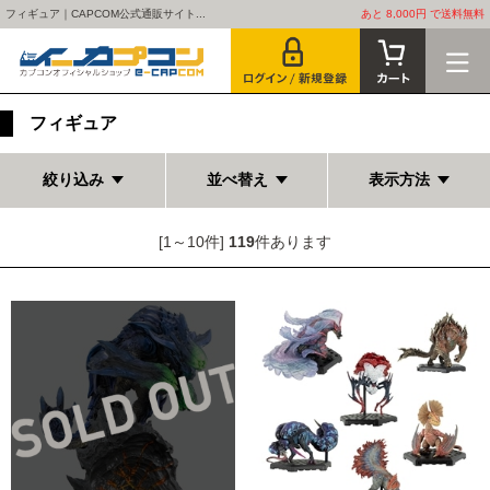
フィギュア｜CAPCOM公式通販サイト...
あと 8,000円 で送料無料
フィギュア
絞り込み
並べ替え
表示方法
[1～10件]
119
件あります