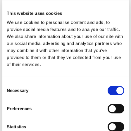
伸びるトートバッグ モンスターハンターワイルズ
This website uses cookies
We use cookies to personalise content and ads, to
provide social media features and to analyse our traffic.
We also share information about your use of our site with
our social media, advertising and analytics partners who
3,300円
(税込)
may combine it with other information that you’ve
在庫：× |165ポイント
provided to them or that they’ve collected from your use
お届け開始日：
2024/10/17 ～
of their services.
伸びるトートバッグ モンスターハンターワイルズ （2025
年2月下旬お届け）
Consent
Necessary
Selection
Preferences
3,300円
(税込)
Statistics
在庫：× |165ポイント