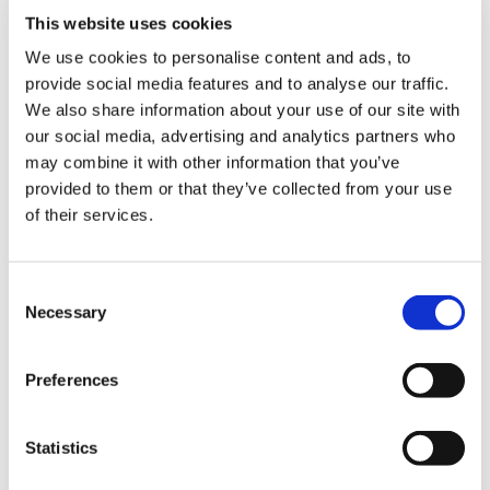
This website uses cookies
We use cookies to personalise content and ads, to
provide social media features and to analyse our traffic.
We also share information about your use of our site with
our social media, advertising and analytics partners who
2,750円
(税込)
may combine it with other information that you’ve
在庫：○ |137ポイント
provided to them or that they’ve collected from your use
お届け開始日：
2026/10/15
of their services.
ロックマン: デュアル オーバーライド トートバッグ
Consent
Necessary
Selection
Preferences
2,750円
(税込)
在庫：○ |137ポイント
Statistics
お届け開始日：
2026/10/15