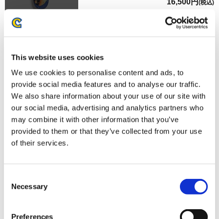
16,500円
(税込)
在庫：× |825ポイント
お届け開始日：
2024/09/29 ～
【オフィシャル商品】ストリートファイター6 スケートボ
This website uses cookies
ードデッキ 豪鬼
We use cookies to personalise content and ads, to
provide social media features and to analyse our traffic.
We also share information about your use of our site with
our social media, advertising and analytics partners who
may combine it with other information that you’ve
provided to them or that they’ve collected from your use
16,500円
(税込)
of their services.
在庫：× |825ポイント
お届け開始日：
2024/09/29 ～
Consent
【オフィシャル商品】ストリートファイター6 スケートボ
Necessary
Selection
ードデッキ 豪鬼
Preferences