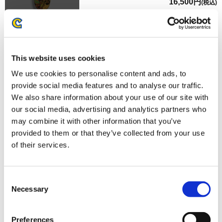
16,500円
(税込)
在庫：× |825ポイント
お届け開始日：
2026/03/11 ～
【オフィシャル商品】ストリートファイター6 スケートボ
This website uses cookies
ードデッキ ブランカ
We use cookies to personalise content and ads, to
provide social media features and to analyse our traffic.
We also share information about your use of our site with
our social media, advertising and analytics partners who
may combine it with other information that you’ve
provided to them or that they’ve collected from your use
16,500円
(税込)
of their services.
在庫：× |825ポイント
お届け開始日：
2026/03/11 ～
Consent
【オフィシャル商品】ストリートファイター6 スケートボ
Necessary
Selection
ードデッキ ベガ
Preferences