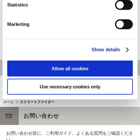
Statistics
「CAPCOM VS. 手塚治虫
CAPCOM CUP 11 Tシャツ L
Marketing
CHARACTERS」吸水陶器コー
スター プルートゥvsマリーザ
935円
8,000円
(税込)
(税込)
Show details
Allow all cookies
[1～160件]
330
件あります
Use necessary cookies only
ホーム
>
ストリートファイター
お問い合わせ
お問い合わせ前に、ご利用ガイド、よくある質問をご確認くださ
い。