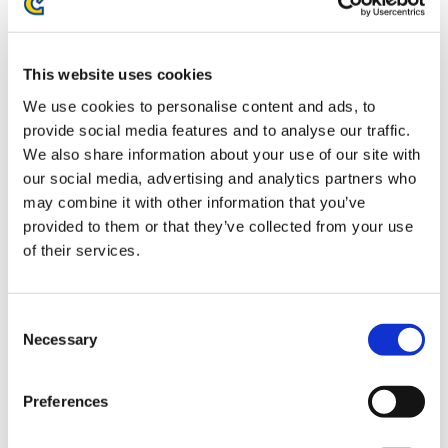
This website uses cookies
We use cookies to personalise content and ads, to
provide social media features and to analyse our traffic.
We also share information about your use of our site with
our social media, advertising and analytics partners who
「CAPCOM VS. 手塚治虫
「CAPCOM VS. 手塚治虫
may combine it with other information that you’ve
CHARACTERS」アクリルスタ
CHARACTERS」吸水陶器コー
provided to them or that they’ve collected from your use
ンド T2-05ジェイミー
スター いんこvsジェイミー
of their services.
1,650円
935円
(税込)
(税込)
Consent
Necessary
Selection
Preferences