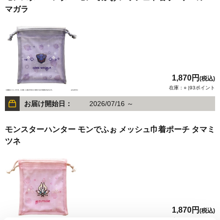
マガラ
1,870円
(税込)
在庫：○ |93ポイント
お届け開始日：
2026/07/16 ～
モンスターハンター モンでふぉ メッシュ巾着ポーチ タマミ
ツネ
1,870円
(税込)
在庫：△ |93ポイント