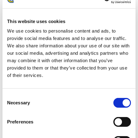
モンスターハンターワイルズ モリバーぬいぐるみポーチ
This website uses cookies
We use cookies to personalise content and ads, to
provide social media features and to analyse our traffic.
We also share information about your use of our site with
our social media, advertising and analytics partners who
2,750円
(税込)
may combine it with other information that you’ve
在庫：△ |137ポイント
provided to them or that they’ve collected from your use
お届け開始日：
2026/10/15
of their services.
モンスターハンターワイルズ モンスターアイコン メタルキ
ーホルダー BOX（1BOX/10個入り） 10月お届け分
Consent
Necessary
Selection
Preferences
8,800円
(税込)