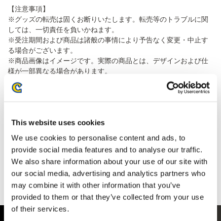
【注意事項】
※グッズの転売は固くお断りいたします。転売等のトラブルに関
しては、一切責任を負いかねます。
※受注期間および商品は諸般の事情により予告なく変更・中止す
る場合がございます。
※商品画像はイメージです。実際の商品とは、デザインおよび仕
様が一部異なる場合があります。
※お届け時期は変更となる可能性がございます。
※上限数に達した場合、受注期間内であっても終了する可能性が
ございます。
※受注期間を過ぎても販売継続する場合がございますが、在庫が
This website uses cookies
なくなり次第終了となります。
※売り切れの場合にも事前告知の上、再販売する可能性がござい
We use cookies to personalise content and ads, to
ます。
provide social media features and to analyse our traffic.
※発売日の異なる商品を複数おまとめ予約いただいた場合、
We also share information about your use of our site with
「一番遅い発売日の商品にあわせて」ご一括にて発送をさせて
our social media, advertising and analytics partners who
いただいており、別送は承りかねます。
may combine it with other information that you’ve
※本商品はおひとり様3点限りとさせていただいております。
provided to them or that they’ve collected from your use
of their services.
商品紹介