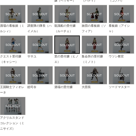
嬢（ベッキー）
（パティ）
（コノハ）
酒場の看板娘（ミ
調査隊の隊長（ハ
龍識船の受付嬢
旅団の看板娘（ソ
看板娘（アイシ
ルシィ）
イメル）
（ルーチェ）
フィア）
ャ）
クエスト受付嬢
ササユ
里の受付嬢（ヒノ
集会所の受付嬢
ウツシ教官
（キャシー）
エ）
（ミノト）
王国騎士フィオレ
総司令
酒場の受付嬢
大団長
ソードマスター
ーネ
アクリルスタンド
コレクション（ミ
ニサイズ）