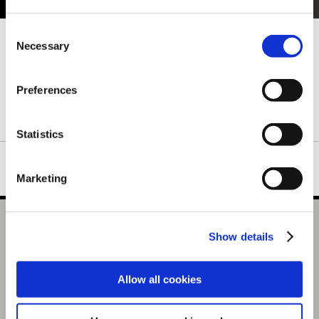
Consent
「モンスターハンター20周年-大狩猟展-」にて販売した記念グッ
Necessary
Selection
ズの一部がイーカプコンにて予約受付中！
歴代の受付嬢などが、アクスタになりました。
Preferences
公式図録、アパレル、ライフスタイル雑貨など豊富なラインナッ
プとなっておりますので、お見逃しなく！！
Statistics
Marketing
モンスターハンター20周年-大狩猟展- アクリルスタンド／
Show details
ライズ 里の受付嬢（ヒノエ）
選択中の商品
Allow all cookies
里の受付嬢（ヒノエ）
商品を選びなおす