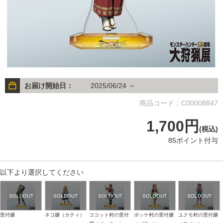
お届け開始日：
2025/06/24 ～
商品コード：C00008847
1,700円
(税込)
85ポイント付与
以下より選択してください
受付嬢
ネコ嬢（カティ）
ココット村の受付
ポッケ村の受付嬢
ユクモ村の受付嬢