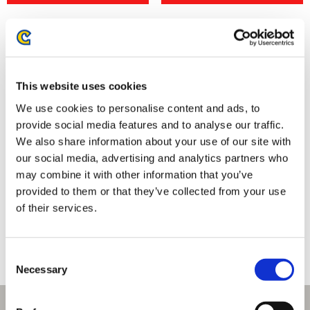
This website uses cookies
We use cookies to personalise content and ads, to
provide social media features and to analyse our traffic.
We also share information about your use of our site with
our social media, advertising and analytics partners who
may combine it with other information that you’ve
逆転裁判×卯三郎の孫 コラボこ
逆転裁判×卯三郎の孫 コラボこ
provided to them or that they’ve collected from your use
けし 御剣 怜侍
けし 成歩堂 龍一
of their services.
6,050円
6,050円
(税込)
(税込)
Consent
Necessary
Selection