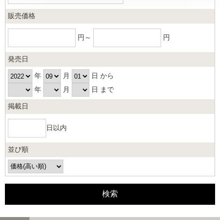
販売価格
円～
円
発売日
年
月
日 から
年
月
日 まで
掲載日
日以内
並び順