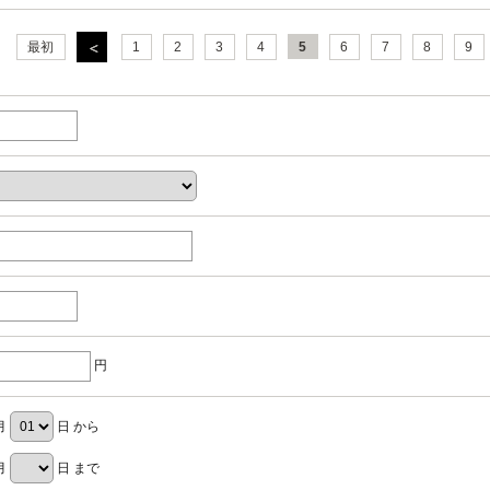
最初
1
2
3
4
5
6
7
8
9
円
月
日 から
月
日 まで