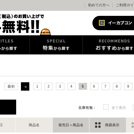
初めての方へ
ご利用ガイ
最初
1
2
3
4
5
6
7
8
9
在庫有無：
全て表示
日
商品名
発売日＋商品名
簡易表示