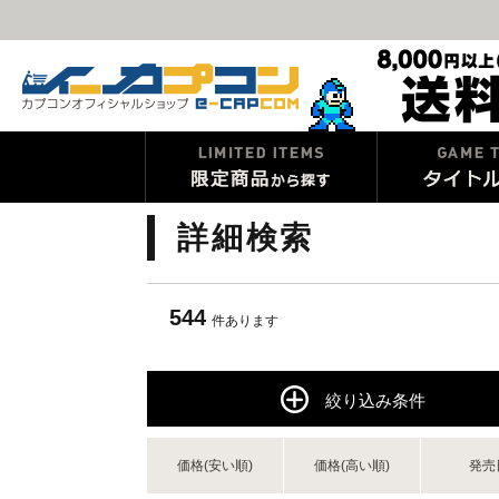
詳細検索
544
件あります
絞り込み条件
価格(安い順)
価格(高い順)
発売