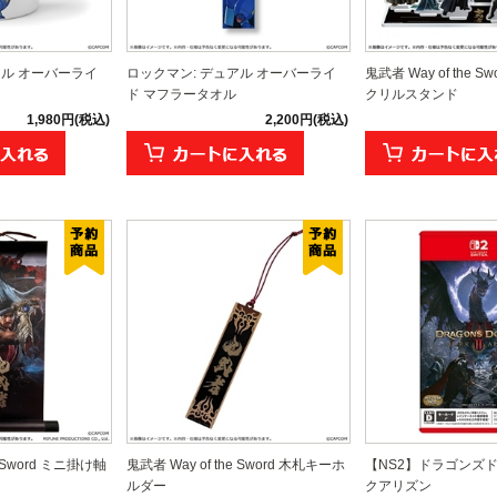
アル オーバーライ
ロックマン: デュアル オーバーライ
鬼武者 Way of the 
ド マフラータオル
クリルスタンド
1,980円(税込)
2,200円(税込)
e Sword ミニ掛け軸
鬼武者 Way of the Sword 木札キーホ
【NS2】ドラゴンズド
ルダー
クアリズン