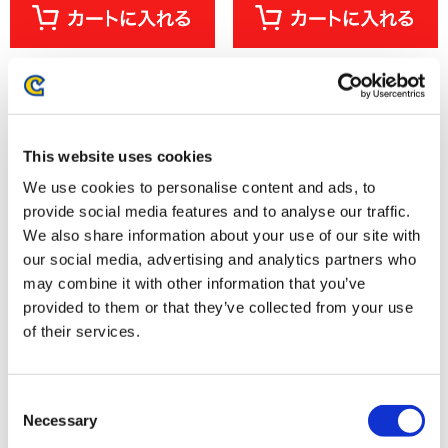
This website uses cookies
We use cookies to personalise content and ads, to
provide social media features and to analyse our traffic.
We also share information about your use of our site with
our social media, advertising and analytics partners who
may combine it with other information that you’ve
provided to them or that they’ve collected from your use
モンスターハンターワイルズ×ぶ
モンスターハンター メダルコレ
くぶ ぬいぐるみマスコット
クション PREMIUM アルシュベ
of their services.
オトモアイルー エグド装備
ルド
2,750円
2,200円
(税込)
(税込)
Consent
Necessary
Selection