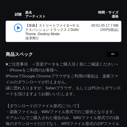
曲名
時間・サイズ
試聴
アーティスト
価格
【単曲】ストリートファイターV エ
00:01:45 17.7 MB
クスパンション トラックス 2 Dolls’
150円(税込)
Theme -Destroy Mode-
深澤秀行
商品スペック
■ご注意事項 ＜音楽データをご購入頂く前にご確認ください＞
・iPhoneをご利用のお客様へ
iPhoneでGoogle Chromeブラウザをご利用の場合は、楽曲ファ
イルのダウンロードが行えません。
誠に恐れ入りますが、Safariブラウザ、もしくはPCからダウンロ
ードを頂けますようお願いいたします。
【ダウンロードのファイル形式について】
・楽曲ファイルは、WAVファイル形式でのご提供となります。
※アルバムでご購入された場合のみ、WAVファイル形式での1曲
毎のダウンロードだけでなく、MP3ファイル形式のZIPファイル