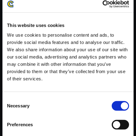
がかかる場合がございます。
※ご購入いただいたファイルのダウンロードの際には、通信環境
が安定しているWifi環境でお試しください。
This website uses cookies
We use cookies to personalise content and ads, to
provide social media features and to analyse our traffic.
We also share information about your use of our site with
our social media, advertising and analytics partners who
【単曲】ストリートファイター
may combine it with other information that you’ve
V エクスパンション トラックス
provided to them or that they’ve collected from your use
2 Dolls’ Theme -Destroy Mode-
of their services.
150円
(税込)
7ポイント付与
Consent
Necessary
Selection
Preferences