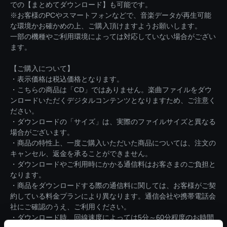
での【まとめてダウンロード】も可能です。
※お客様のPCやスマートフォンなどで、音楽データが再生可能
な環境かお確かめの上、ご購入頂けますようお願いします。
一部の機種やご利用環境によっては対応していない場合がござい
ます。
【ご購入について】
・表示価格は税込価格となります。
・こちらの商品は「CD」ではありません。楽曲ファイルをダウ
ンロードいただくデジタルコンテンツとなりますため、ご注意く
ださい。
・ダウンロードの「サイズ」は、実際のファイルサイズと異なる
場合がございます。
・商品の特性上、一度ご購入いただいた商品については、注文の
キャンセル、返金を承ることができません。
・ダウンロードやご利用時にかかる通信料はお客さまのご負担と
なります。
・商品をダウンロードする際の通信料に関しては、お客様がご契
約している料金プランにより異なります。通信会社や携帯電話会
社にご確認のうえ、ご利用ください。
・ダウンロード時、回線速度によっては5分～60分程度のお時間