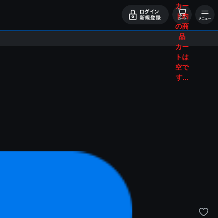
カー
ト内
の商
品
カー
トは
空で
す...