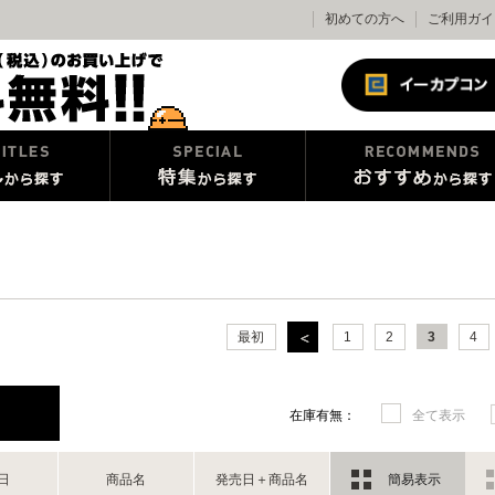
初めての方へ
ご利用ガイ
最初
1
2
3
4
在庫有無：
全て表示
日
商品名
発売日＋商品名
簡易表示