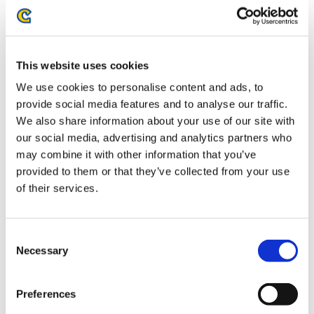
お届け開始日：
2025/11/13 ～
モンスターハンター モンでふぉ サガラ刺繍キーホルダー ア
This website uses cookies
ルシュベルド
We use cookies to personalise content and ads, to
provide social media features and to analyse our traffic.
We also share information about your use of our site with
our social media, advertising and analytics partners who
may combine it with other information that you’ve
provided to them or that they’ve collected from your use
1,320円
(税込)
of their services.
在庫：○ |66ポイント
お届け開始日：
2025/11/13 ～
Consent
モンスターハンター モンでふぉ フォンタブ リオレウス
Necessary
Selection
Preferences