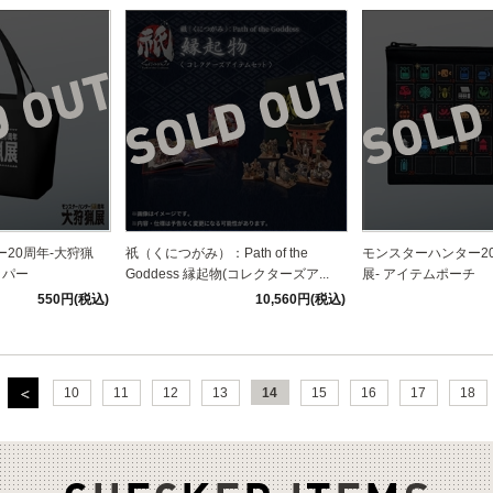
20周年-大狩猟
祇（くにつがみ）：Path of the
モンスターハンター2
ッパー
Goddess 縁起物(コレクターズア...
展- アイテムポーチ
550円(税込)
10,560円(税込)
10
11
12
13
14
15
16
17
18