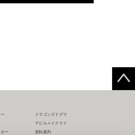
ター
ドラゴンズドグマ
デビルメイクライ
イター
逆転裁判