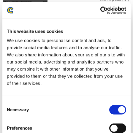
お届け開始日：
2026/02/05 ～
ストリートファイターリーグ: Pro-JP 2025 フェイスタオル
This website uses cookies
A
We use cookies to personalise content and ads, to
provide social media features and to analyse our traffic.
We also share information about your use of our site with
our social media, advertising and analytics partners who
may combine it with other information that you’ve
3,000円
(税込)
provided to them or that they’ve collected from your use
在庫：× |150ポイント
of their services.
お届け開始日：
2026/02/05 ～
Consent
ストリートファイターリーグ: Pro-JP 2025 フェイスタオル
Necessary
Selection
B
Preferences