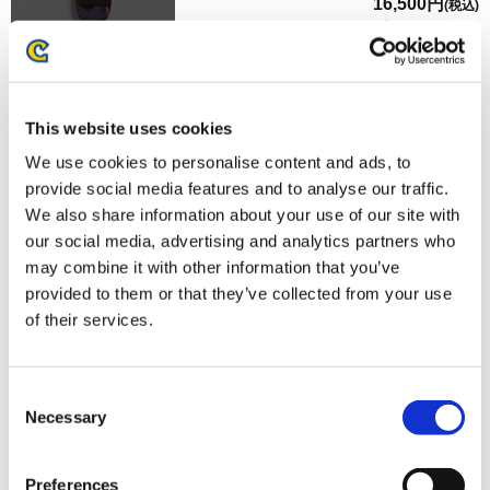
16,500円
(税込)
在庫：× |825ポイント
お届け開始日：
2025/06/12 ～
【オフィシャル商品】ストリートファイター6 スケートボ
This website uses cookies
ードデッキ ラシード
We use cookies to personalise content and ads, to
provide social media features and to analyse our traffic.
We also share information about your use of our site with
our social media, advertising and analytics partners who
may combine it with other information that you’ve
provided to them or that they’ve collected from your use
16,500円
(税込)
of their services.
在庫：× |825ポイント
お届け開始日：
2025/06/12 ～
Consent
【オフィシャル商品】ストリートファイター6 スケートボ
Necessary
Selection
ードデッキ A.K.I.
Preferences