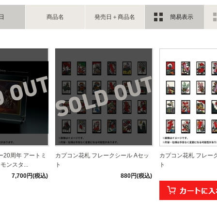
日
商品名
発売日＋商品名
簡易表示
20周年 アートミ
カプコン花札 フレークシール Aセッ
カプコン花札 フレーク
モンスタ...
ト
ト
7,700円(税込)
880円(税込)