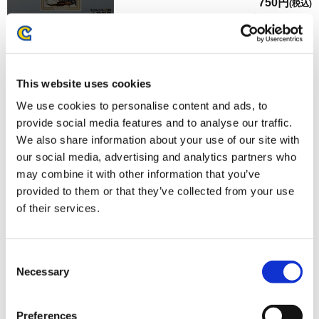
750円
(税込)
在庫：× |37ポイント
お届け開始日：
2025/06/24 ～
モンスターハンター20周年-大狩猟展- アクリルキーホルダ
This website uses cookies
ー／2 ドス
We use cookies to personalise content and ads, to
provide social media features and to analyse our traffic.
We also share information about your use of our site with
our social media, advertising and analytics partners who
may combine it with other information that you’ve
provided to them or that they’ve collected from your use
750円
(税込)
of their services.
在庫：× |37ポイント
お届け開始日：
2025/06/24 ～
Consent
モンスターハンター20周年-大狩猟展- アクリルキーホルダ
Necessary
Selection
ー／ポータブル 2nd
Preferences