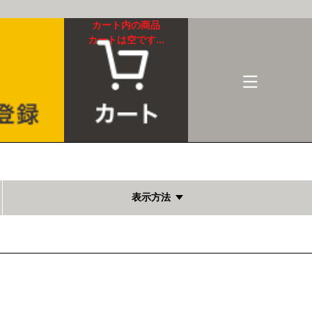
カート内の商品
カートは空です...
表示方法