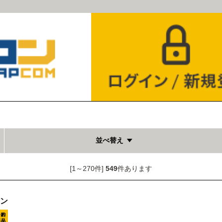
並べ替え
[1～270件]
549
件あります
オン