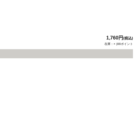
1,760円
(税込)
在庫：× |88ポイント