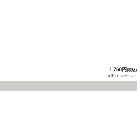
1,760円
(税込)
在庫：○ |88ポイント