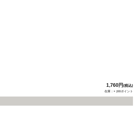
1,760円
(税込)
在庫：× |88ポイント