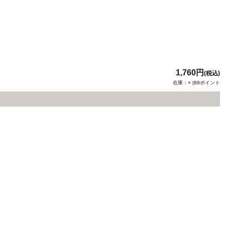
1,760円
(税込)
在庫：× |88ポイント