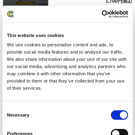
1,700円
(税込)
在庫：× |85ポイント
お届け開始日：
2025/06/24 ～
モンスターハンター20周年-大狩猟展- アクリルスタンド／
This website uses cookies
ライズ 集会所の受付嬢（ミノト）
We use cookies to personalise content and ads, to
provide social media features and to analyse our traffic.
We also share information about your use of our site with
our social media, advertising and analytics partners who
may combine it with other information that you’ve
provided to them or that they’ve collected from your use
1,700円
(税込)
of their services.
在庫：× |85ポイント
お届け開始日：
2024/11/18 ～
Consent
モンスターハンター20周年-大狩猟展- アクリルスタンド／
Necessary
Selection
ライズ 集会所の受付嬢（ミノト）
Preferences