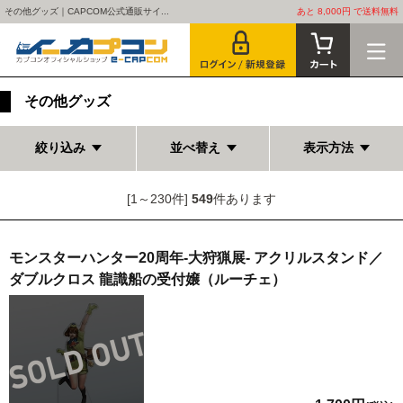
その他グッズ｜CAPCOM公式通販サイ...
あと 8,000円 で送料無料
その他グッズ
絞り込み
並べ替え
表示方法
[1～230件]
549
件あります
モンスターハンター20周年-大狩猟展- アクリルスタンド／
ダブルクロス 龍識船の受付嬢（ルーチェ）