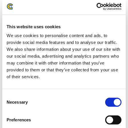
1,650円
(税込)
在庫：× |82ポイント
お届け開始日：
2025/03/31 ～
This website uses cookies
カプコン花札 手ぬぐい 猪鹿蝶
We use cookies to personalise content and ads, to
provide social media features and to analyse our traffic.
We also share information about your use of our site with
our social media, advertising and analytics partners who
may combine it with other information that you’ve
provided to them or that they’ve collected from your use
1,650円
(税込)
of their services.
在庫：○ |82ポイント
お届け開始日：
2024/10/17 ～
Consent
「CAPCOM VS. 手塚治虫CHARACTERS」アクリルスタ
Necessary
Selection
ンド T2-04マリーザ
Preferences