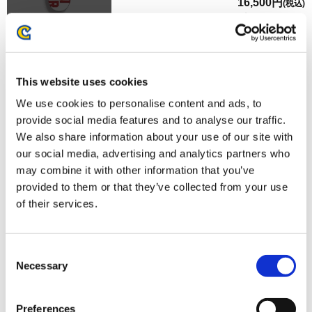
16,500円
(税込)
在庫：× |825ポイント
お届け開始日：
2026/03/11 ～
【オフィシャル商品】ストリートファイター6 スケートボ
This website uses cookies
ードデッキ リリー
We use cookies to personalise content and ads, to
provide social media features and to analyse our traffic.
We also share information about your use of our site with
our social media, advertising and analytics partners who
may combine it with other information that you’ve
provided to them or that they’ve collected from your use
16,500円
(税込)
of their services.
在庫：× |825ポイント
お届け開始日：
2025/06/12 ～
Consent
【オフィシャル商品】ストリートファイター6 スケートボ
Necessary
Selection
ードデッキ E.本田
Preferences