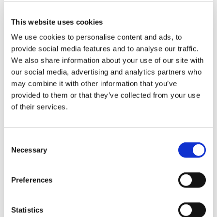
This website uses cookies
We use cookies to personalise content and ads, to
provide social media features and to analyse our traffic.
We also share information about your use of our site with
34,490円
(税込)
our social media, advertising and analytics partners who
在庫：× |1724ポイント
may combine it with other information that you’ve
お届け開始日：
2023/06/02 ～
provided to them or that they’ve collected from your use
of their services.
カプコンフィギュアビルダー クリエイターズモデル ストリ
ートファイター6 キャミィ
Consent
Necessary
Selection
Preferences
27,500円
(税込)
在庫：○ |1375ポイント
Statistics