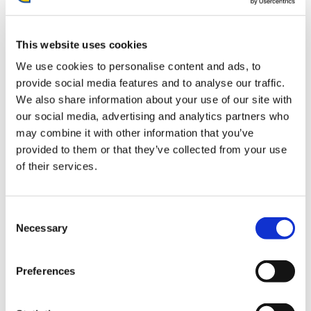
This website uses cookies
We use cookies to personalise content and ads, to
provide social media features and to analyse our traffic.
We also share information about your use of our site with
【オフィシャル商品】ストリー
【オフィシャル商品】ストリー
our social media, advertising and analytics partners who
トファイター6 スケートボード
トファイター6 スケートボード
may combine it with other information that you’ve
デッキ ディージェイ
デッキ ブランカ
provided to them or that they’ve collected from your use
16,500円
16,500円
(税込)
(税込)
of their services.
Consent
Necessary
Selection
Preferences