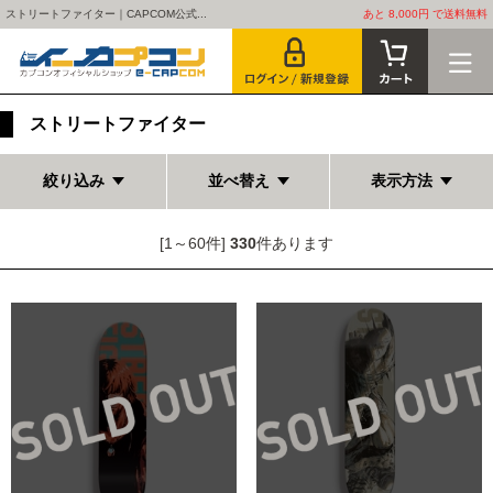
ストリートファイター｜CAPCOM公式...
あと 8,000円 で送料無料
ストリートファイター
絞り込み
並べ替え
表示方法
[1～60件]
330
件あります