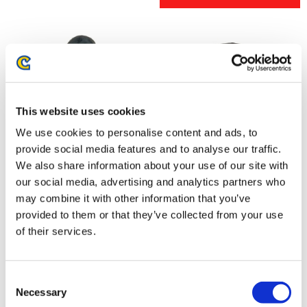
This website uses cookies
We use cookies to personalise content and ads, to
provide social media features and to analyse our traffic.
We also share information about your use of our site with
our social media, advertising and analytics partners who
ストリートファイター6 デフォ
ストリートファイター6 デフォ
may combine it with other information that you’ve
ルメぬいぐるみ ジェイミー
ルメぬいぐるみ リリー
provided to them or that they’ve collected from your use
（Outfit3）
3,630円
3,630円
of their services.
(税込)
(税込)
Consent
Necessary
Selection