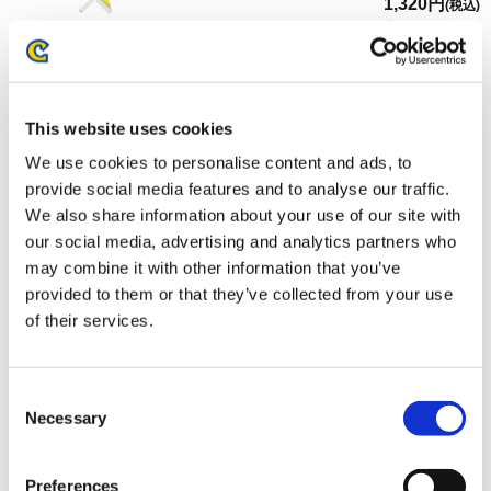
1,320円
(税込)
在庫：△ |66ポイント
お届け開始日：
2026/03/12 ～
ストリートファイター6 バッテンアクリルスタンド ジェイ
This website uses cookies
ミー Outfit 4
We use cookies to personalise content and ads, to
provide social media features and to analyse our traffic.
We also share information about your use of our site with
our social media, advertising and analytics partners who
may combine it with other information that you’ve
provided to them or that they’ve collected from your use
1,320円
(税込)
of their services.
在庫：× |66ポイント
お届け開始日：
2026/03/12 ～
Consent
ストリートファイター6 バッテンアクリルスタンド 春麗
Necessary
Selection
Outfit 4
Preferences