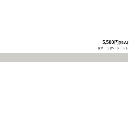
5,500円
(税込)
在庫：△ |275ポイント