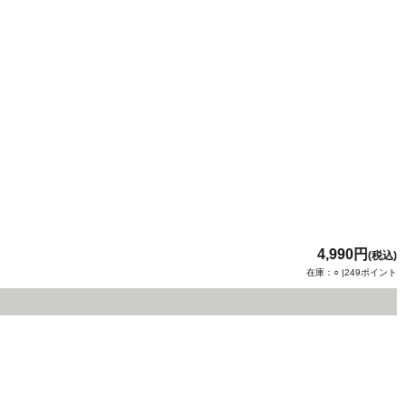
4,990円
(税込)
在庫：○ |249ポイント