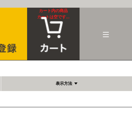
カート内の商品
カートは空です...
表示方法