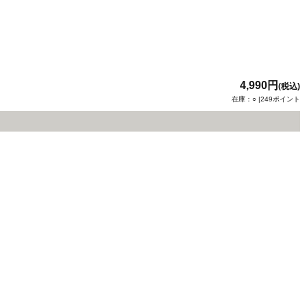
4,990円
(税込)
在庫：○ |249ポイント