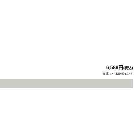
6,589円
(税込)
在庫：× |329ポイント