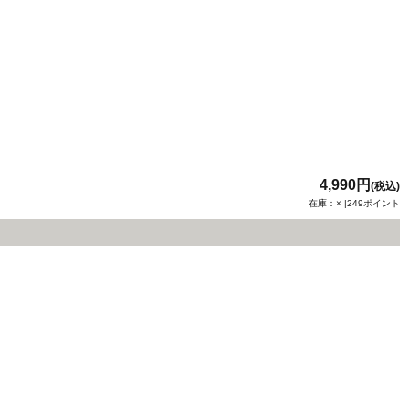
4,990円
(税込)
在庫：× |249ポイント