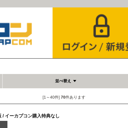
並べ替え
[1～40件]
70
件あります
 / イーカプコン購入特典なし