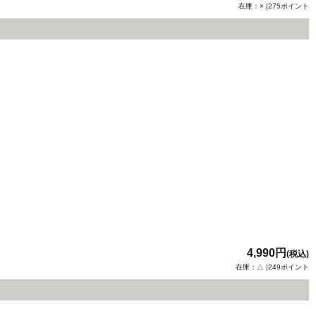
在庫：× |275ポイント
4,990円
(税込)
在庫：△ |249ポイント