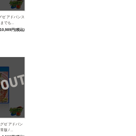
グゼ アドバンス
でも...
10,989円(税込)
グゼ アドバン
/ ...