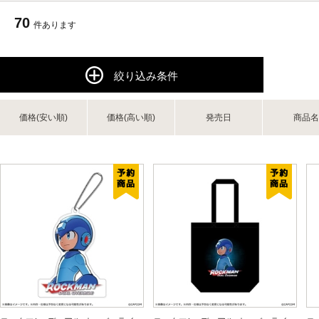
70
件あります
絞り込み条件
価格(安い順)
価格(高い順)
発売日
商品名