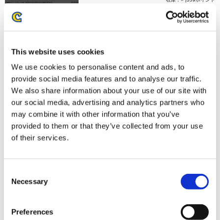
お届け開始日：
2026/03/27 ～
【PS4】ロックマンエグゼ アドバンスドコレクション ～
This website uses cookies
いまでもボクらは、つながっている！セット～ / イーカプコ
ン購入特典付
We use cookies to personalise content and ads, to
provide social media features and to analyse our traffic.
We also share information about your use of our site with
our social media, advertising and analytics partners who
may combine it with other information that you’ve
provided to them or that they’ve collected from your use
10,989円
(税込)
of their services.
在庫：× |549ポイント
お届け開始日：
2023/04/14 ～
Consent
Necessary
Selection
【PS4】ロックマンエグゼ アドバンスドコレクション 通
常版 / イーカプコン購入特典なし
Preferences