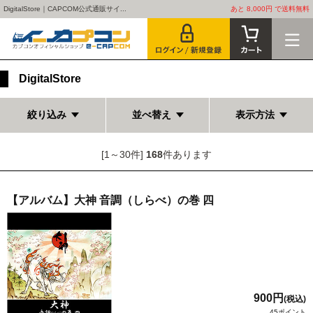
DigitalStore｜CAPCOM公式通販サイ...
あと 8,000円 で送料無料
DigitalStore
絞り込み
並べ替え
表示方法
[1～30件]
168
件あります
【アルバム】大神 音調（しらべ）の巻 四
900円
(税込)
45ポイント