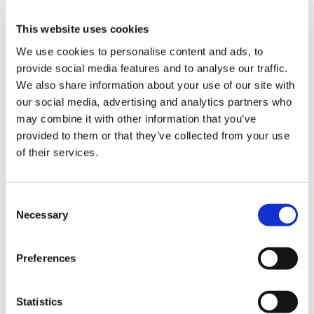
【アルバム】DEAD RISING Deluxe Remaster - Rock &
Altanative
This website uses cookies
We use cookies to personalise content and ads, to
provide social media features and to analyse our traffic.
We also share information about your use of our site with
our social media, advertising and analytics partners who
may combine it with other information that you’ve
1,100円
(税込)
provided to them or that they’ve collected from your use
55ポイント
of their services.
発売日：
2024/09/19 ～
【アルバム】BIOHAZARD 6 Best Track Collection
Consent
Necessary
Selection
Preferences
1,200円
(税込)
Statistics
60ポイント