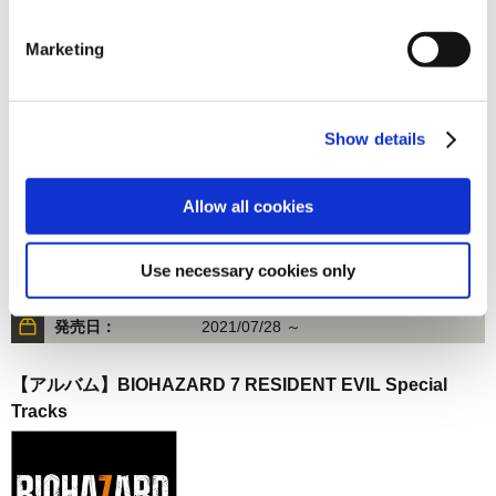
発売日：
2021/07/28 ～
Marketing
【アルバム】BIOHAZARD 7 RESIDENT EVIL Best Track
Collection
Show details
Allow all cookies
1,200円
Use necessary cookies only
(税込)
60ポイント
発売日：
2021/07/28 ～
【アルバム】BIOHAZARD 7 RESIDENT EVIL Special
Tracks