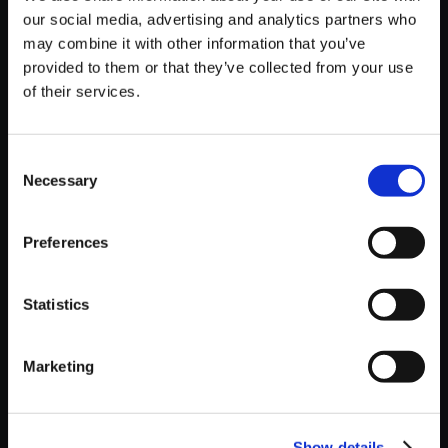
26
クション DATA BASE
150円(税込)
our social media, advertising and analytics partners who
カプコン・サウンドチーム
may combine it with other information that you’ve
provided to them or that they’ve collected from your use
【単曲】ロックマン サウンドコレ
0:00:42 7.25 MB
of their services.
27
クション BOSS ATTACK RESULT
150円(税込)
カプコン・サウンドチーム
Consent
【単曲】ロックマン サウンドコレ
00:03:23 34.2 MB
Necessary
28
Selection
クション CUTMAN～灼熱の楽園～
150円(税込)
カプコン・サウンドチーム
Preferences
商品スペック
Statistics
■ご注意事項 ＜音楽データをご購入頂く前にご確認ください＞
・iPhoneをご利用のお客様へ
iPhoneでGoogle Chromeブラウザをご利用の場合は、楽曲ファ
Marketing
イルのダウンロードが行えません。
誠に恐れ入りますが、Safariブラウザ、もしくはPCからダウンロ
ードを頂けますようお願いいたします。
Show details