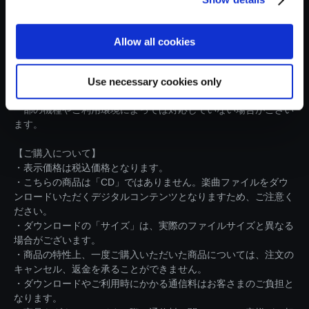
【ダウンロードのファイル形式について】
・楽曲ファイルは、WAVファイル形式でのご提供となります。
※アルバムでご購入された場合のみ、WAVファイル形式での1曲
Allow all cookies
毎のダウンロードだけでなく、MP3ファイル形式のZIPファイル
での【まとめてダウンロード】も可能です。
※お客様のPCやスマートフォンなどで、音楽データが再生可能
Use necessary cookies only
な環境かお確かめの上、ご購入頂けますようお願いします。
一部の機種やご利用環境によっては対応していない場合がござい
ます。
【ご購入について】
・表示価格は税込価格となります。
・こちらの商品は「CD」ではありません。楽曲ファイルをダウ
ンロードいただくデジタルコンテンツとなりますため、ご注意く
ださい。
・ダウンロードの「サイズ」は、実際のファイルサイズと異なる
場合がございます。
・商品の特性上、一度ご購入いただいた商品については、注文の
キャンセル、返金を承ることができません。
・ダウンロードやご利用時にかかる通信料はお客さまのご負担と
なります。