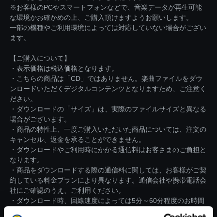
※お客様のPCやスマートフォンなどで、音楽データが再生可能
な環境かお確かめの上、ご購入頂けますようお願いします。
一部の機種やご利用環境によっては対応していない場合がござい
ます。
【ご購入について】
・表示価格は税込価格となります。
・こちらの商品は「CD」ではありません。楽曲ファイルをダウ
ンロードいただくデジタルコンテンツとなりますため、ご注意く
ださい。
・ダウンロードの「サイズ」は、実際のファイルサイズと異なる
場合がございます。
・商品の特性上、一度ご購入いただいた商品については、注文の
キャンセル、返金を承ることができません。
・ダウンロードやご利用時にかかる通信料はお客さまのご負担と
なります。
・商品をダウンロードする際の通信料に関しては、お客様がご契
約している料金プランにより異なります。通信会社や携帯電話会
社にご確認のうえ、ご利用ください。
・ダウンロード時、回線速度によっては5分～60分程度のお時間
がかかる場合がございます。