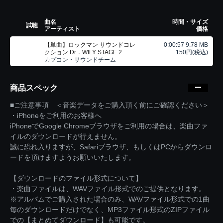
曲名
時間・サイズ
試聴
アーティスト
価格
【単曲】ロックマン サウンドコレ
0:00:57 9.78 MB
クション Dr．WILY STAGE 2
150円(税込)
カプコン・サウンドチーム
商品スペック
■ご注意事項 ＜音楽データをご購入頂く前にご確認ください＞
・iPhoneをご利用のお客様へ
iPhoneでGoogle Chromeブラウザをご利用の場合は、楽曲ファ
イルのダウンロードが行えません。
誠に恐れ入りますが、Safariブラウザ、もしくはPCからダウンロ
ードを頂けますようお願いいたします。
【ダウンロードのファイル形式について】
・楽曲ファイルは、WAVファイル形式でのご提供となります。
※アルバムでご購入された場合のみ、WAVファイル形式での1曲
毎のダウンロードだけでなく、MP3ファイル形式のZIPファイル
での【まとめてダウンロード】も可能です。