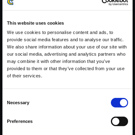
※ご購入いただいたファイルのダウンロードの際には、通信環境
が安定しているWifi環境でお試しください。
This website uses cookies
We use cookies to personalise content and ads, to
provide social media features and to analyse our traffic.
We also share information about your use of our site with
【単曲】ロックマン サウンドコ
our social media, advertising and analytics partners who
レクション Dr．WILY STAGE 2
may combine it with other information that you’ve
provided to them or that they’ve collected from your use
150円
(税込)
of their services.
7ポイント付与
Consent
Necessary
Selection
Preferences