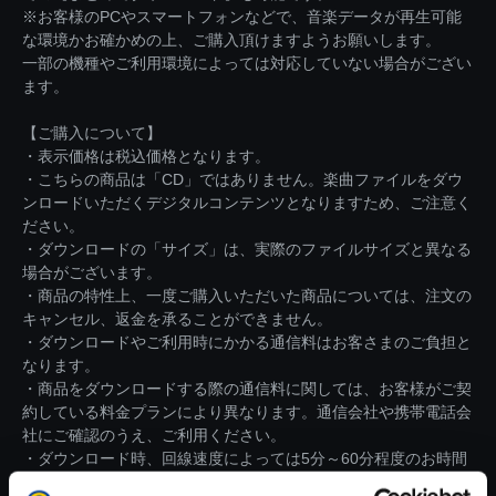
※お客様のPCやスマートフォンなどで、音楽データが再生可能
な環境かお確かめの上、ご購入頂けますようお願いします。
一部の機種やご利用環境によっては対応していない場合がござい
ます。
【ご購入について】
・表示価格は税込価格となります。
・こちらの商品は「CD」ではありません。楽曲ファイルをダウ
ンロードいただくデジタルコンテンツとなりますため、ご注意く
ださい。
・ダウンロードの「サイズ」は、実際のファイルサイズと異なる
場合がございます。
・商品の特性上、一度ご購入いただいた商品については、注文の
キャンセル、返金を承ることができません。
・ダウンロードやご利用時にかかる通信料はお客さまのご負担と
なります。
・商品をダウンロードする際の通信料に関しては、お客様がご契
約している料金プランにより異なります。通信会社や携帯電話会
社にご確認のうえ、ご利用ください。
・ダウンロード時、回線速度によっては5分～60分程度のお時間
がかかる場合がございます。