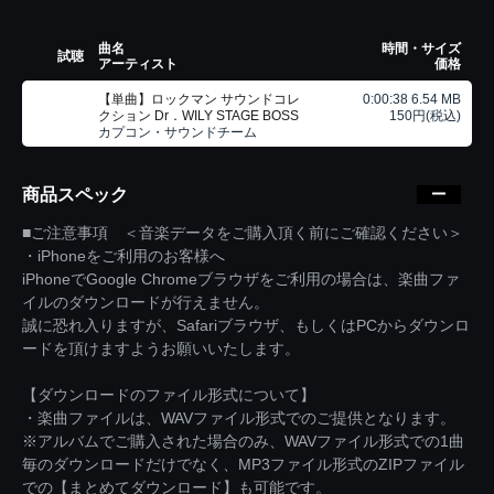
曲名
時間・サイズ
試聴
アーティスト
価格
【単曲】ロックマン サウンドコレ
0:00:38 6.54 MB
クション Dr．WILY STAGE BOSS
150円(税込)
カプコン・サウンドチーム
商品スペック
■ご注意事項 ＜音楽データをご購入頂く前にご確認ください＞
・iPhoneをご利用のお客様へ
iPhoneでGoogle Chromeブラウザをご利用の場合は、楽曲ファ
イルのダウンロードが行えません。
誠に恐れ入りますが、Safariブラウザ、もしくはPCからダウンロ
ードを頂けますようお願いいたします。
【ダウンロードのファイル形式について】
・楽曲ファイルは、WAVファイル形式でのご提供となります。
※アルバムでご購入された場合のみ、WAVファイル形式での1曲
毎のダウンロードだけでなく、MP3ファイル形式のZIPファイル
での【まとめてダウンロード】も可能です。