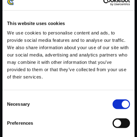
※ご購入いただいたファイルのダウンロードの際には、通信環境
が安定しているWifi環境でお試しください。
This website uses cookies
We use cookies to personalise content and ads, to
provide social media features and to analyse our traffic.
We also share information about your use of our site with
【単曲】ロックマン サウンドコ
our social media, advertising and analytics partners who
レクション Dr．WILY STAGE B
may combine it with other information that you’ve
OSS
provided to them or that they’ve collected from your use
of their services.
150円
(税込)
7ポイント付与
Consent
Necessary
Selection
Preferences