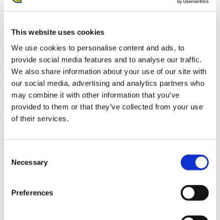
発売日：
2022/02/16 ～
This website uses cookies
【アルバム】モンスターハンターメモリアル楽曲集
We use cookies to personalise content and ads, to
provide social media features and to analyse our traffic.
We also share information about your use of our site with
our social media, advertising and analytics partners who
may combine it with other information that you’ve
provided to them or that they’ve collected from your use
1,680円
(税込)
of their services.
84ポイント
発売日：
2021/12/06 ～
Consent
Necessary
【アルバム】BIOHAZARD 6 Best Track Collection
Selection
Preferences