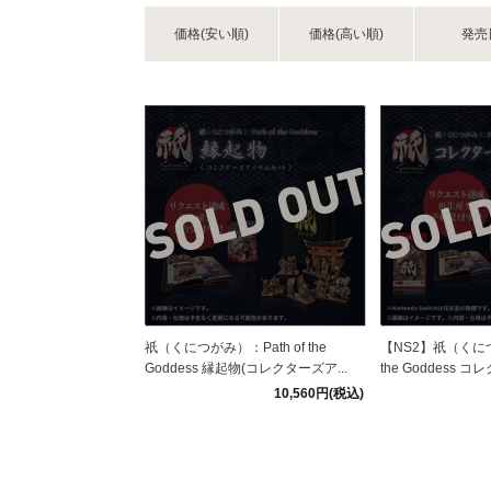
価格(安い順)
価格(高い順)
発売
祇（くにつがみ）：Path of the
【NS2】祇（くにつ
Goddess 縁起物(コレクターズア...
the Goddess コ
10,560円(税込)