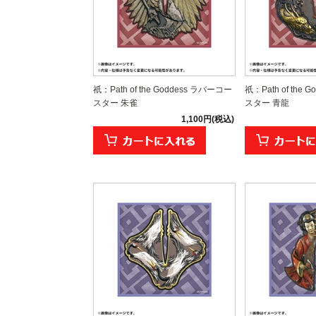
祇：Path of the Goddess ラバーコー
祇：Path of the
スター 朱雀
スター 青龍
1,100円(税込)