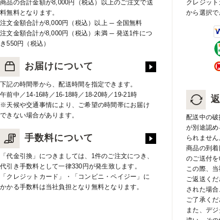
商品の合計金額が8,000円（税込）以上のご注文で送
クレジット
料無料となります。
から選択で
注文金額合計が8,000円（税込）以上 ─ 全国無料
注文金額合計が8,000円（税込）未満 ─ 発送1件につ
き550円（税込）
お届けについて
下記の時間帯から、配送時間を指定できます。
午前中／14-16時／16-18時／18-20時／19-21時
※天候や交通事情により、ご希望の時間帯にお届け
できない場合があります。
配送中の破
が別途認め
手数料について
られません
商品の到着
「代金引換」につきましては、1件のご注文につき、
のご送付を
代引き手数料として一律330円が発生致します。
この際、当
「クレジットカード」・「コンビニ・ペイジー」に
ご返送くだ
かかる手数料は当社負担となり無料となります。
された場合
ご了承くだ
また、デジ