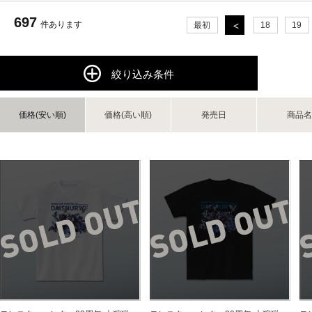
697
件あります
最初
18
19
絞り込み条件
価格(安い順)
価格(高い順)
発売日
商品名