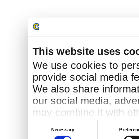
This website uses co
We use cookies to pers
provide social media fe
We also share informati
our social media, adve
may combine it with ot
to them or that they’ve
Consent
Necessary
Preferen
Selection
services.