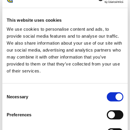
1,680円
(税込)
在庫：× |84ポイント
お届け開始日：
2026/07/16 ～
This website uses cookies
We use cookies to personalise content and ads, to
『モンスターハンターワイルズ』モリバー メガネトレー
provide social media features and to analyse our traffic.
We also share information about your use of our site with
our social media, advertising and analytics partners who
may combine it with other information that you’ve
provided to them or that they’ve collected from your use
of their services.
2,200円
(税込)
在庫：× |110ポイント
お届け開始日：
2026/07/16 ～
Consent
Necessary
Selection
モンスターハンター モンでふぉ ぬいぐるみ リオレウス
Preferences