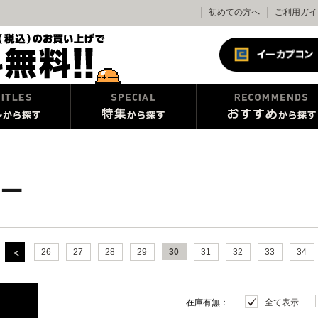
初めての方へ
ご利用ガイ
ー
26
27
28
29
30
31
32
33
34
在庫有無：
全て表示