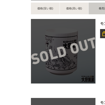
価格(安い順)
価格(高い順)
発売
モ
モ