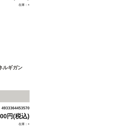
在庫：×
（ネルギガン
4933364453570
：
500円(税込)
在庫：×