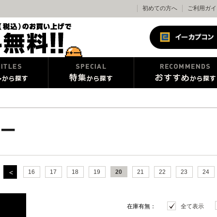
初めての方へ
ご利用ガイ
ー
16
17
18
19
20
21
22
23
24
在庫有無：
全て表示