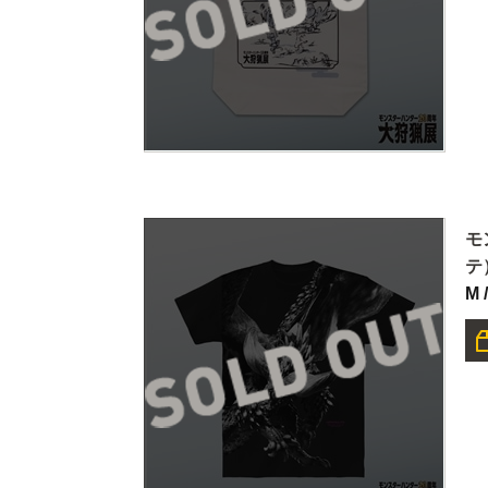
モ
テ
M