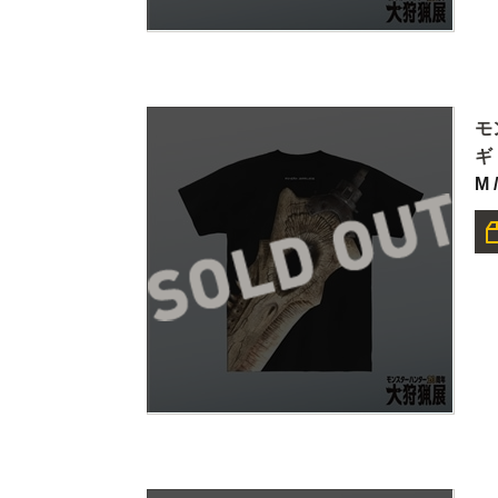
モ
ギ
M