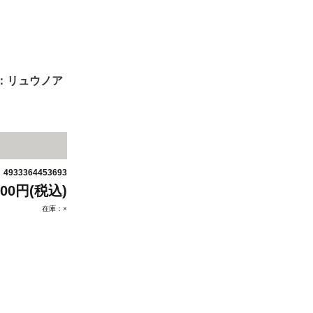
剣：リュウノア
4933364453693
：
500円(税込)
在庫：×