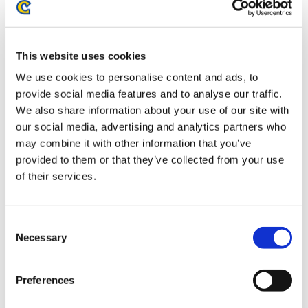
お届け開始日：
2025/09/25 ～
This website uses cookies
モンスターハンターワイルズ ジェマのクックのぬいぐるみ
We use cookies to personalise content and ads, to
provide social media features and to analyse our traffic.
We also share information about your use of our site with
our social media, advertising and analytics partners who
may combine it with other information that you’ve
4,400円
(税込)
provided to them or that they’ve collected from your use
在庫：○ |220ポイント
of their services.
お届け開始日：
2025/09/25 ～
Consent
モンスターハンターワイルズ セクレト羽根ペン
Necessary
Selection
Preferences