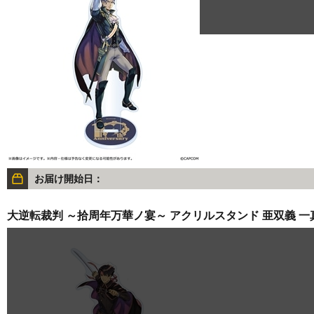
お届け開始日：
大逆転裁判 ～拾周年万華ノ宴～ アクリルスタンド 亜双義 一