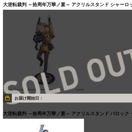
大逆転裁判 ～拾周年万華ノ宴～ アクリルスタンド シャー
お届け開始日：
大逆転裁判 ～拾周年万華ノ宴～ アクリルスタンド バロック