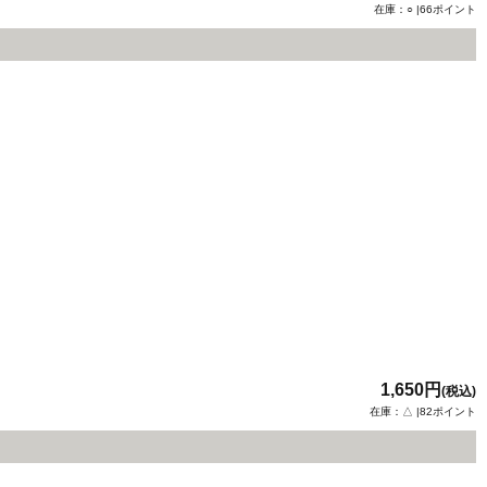
在庫：○ |66ポイント
1,650円
(税込)
在庫：△ |82ポイント