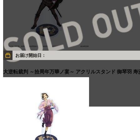
お届け開始日：
大逆転裁判 ～拾周年万華ノ宴～ アクリルスタンド 御琴羽 寿