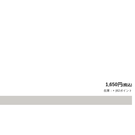
1,650円
(税込)
在庫：× |82ポイント