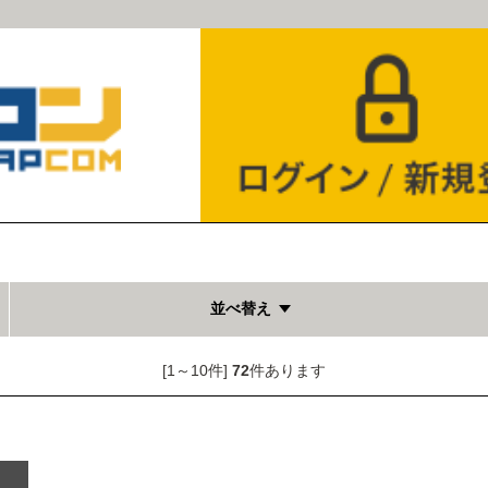
並べ替え
[1～10件]
72
件あります