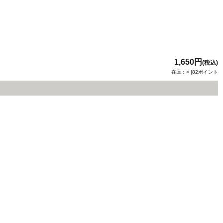
1,650円
(税込)
在庫：× |82ポイント