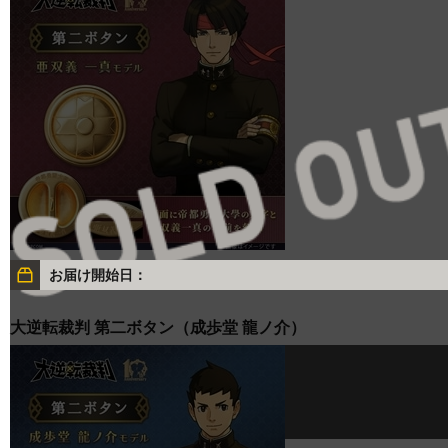
お届け開始日：
大逆転裁判 第二ボタン（成歩堂 龍ノ介）