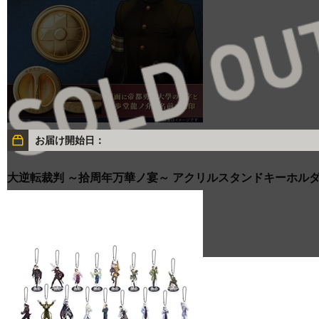
お届け開始日：
大逆転裁判 ～拾周年万華ノ宴～ アクリルスタンドキーホルダー