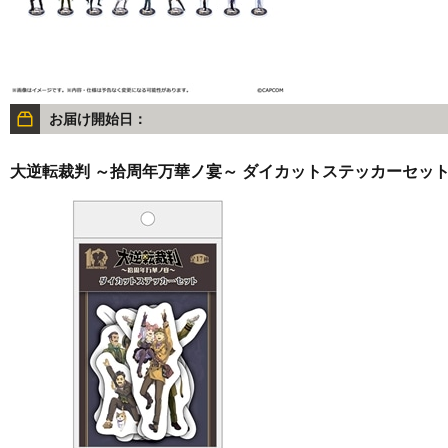
お届け開始日：
大逆転裁判 ～拾周年万華ノ宴～ ダイカットステッカーセッ