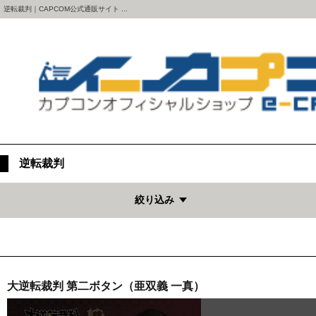
逆転裁判｜CAPCOM公式通販サイト ...
逆転裁判
絞り込み
大逆転裁判 第二ボタン（亜双義 一真）