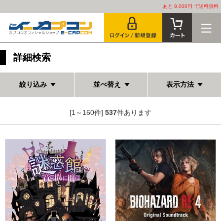
あと 8,000円 で送料無料
詳細検索
絞り込み
並べ替え
表示方法
[1～160件]
537
件あります