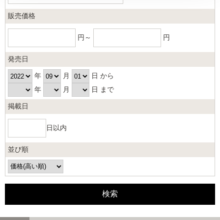
販売価格
円～
円
発売日
年
月
日 から
年
月
日 まで
掲載日
日以内
並び順