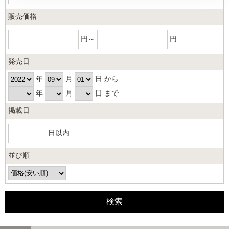
販売価格
円～
円
発売日
年
月
日 から
年
月
日 まで
掲載日
日以内
並び順